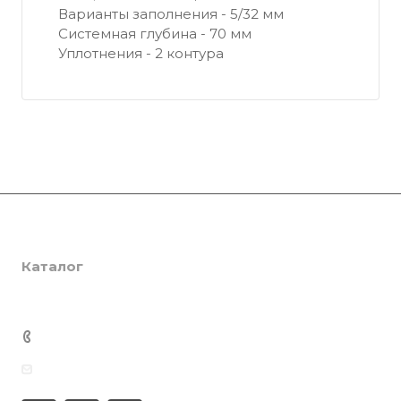
Варианты заполнения - 5/32 мм
Системная глубина - 70 мм
Уплотнения - 2 контура
Компания
Каталог
О компании
Сертификаты
Услуги
SmartPRO
Партнеры
SmartTHERMO
Консалтинг
+7 701 201 22 88
Отзывы
Weber 3
Ламинация
Медиацентр
info@smartprof.kz
Weber 5
Инженерная экспертиза